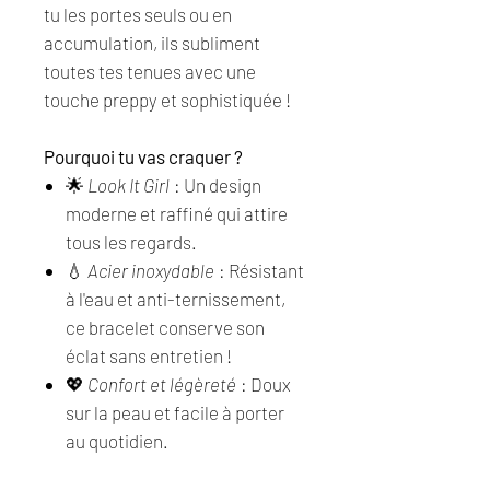
tu les portes seuls ou en
accumulation, ils subliment
toutes tes tenues avec une
touche preppy et sophistiquée !
Pourquoi tu vas craquer ?
🌟
Look It Girl
: Un design
moderne et raffiné qui attire
tous les regards.
💧
Acier inoxydable
: Résistant
à l'eau et anti-ternissement,
ce bracelet conserve son
éclat sans entretien !
💖
Confort et légèreté
: Doux
sur la peau et facile à porter
au quotidien.