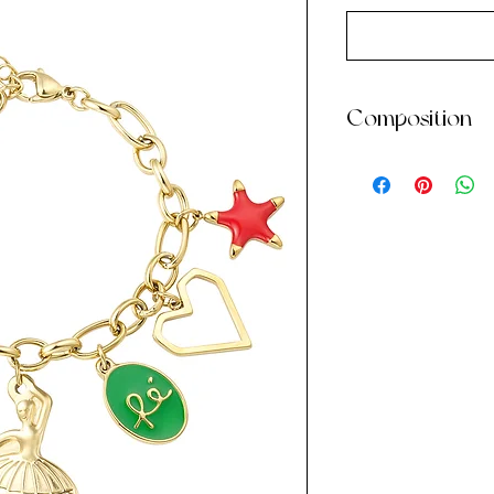
Composition
• Acier inoxydable
• Ne décolore pas
• Anti-allergique
• Waterproof
GARANTIE
:
Nous nous engageon
celui-ci se décolo
de fabrication.