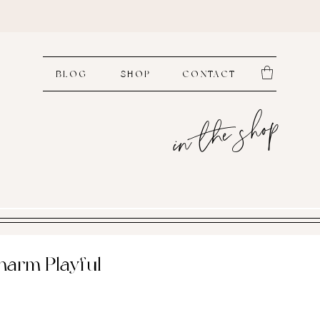
BLOG
SHOP
CONTACT
in the shop
harm Playful