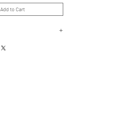
Add to Cart
s à remplacer votre bijou si
re ou pour tout autre problème