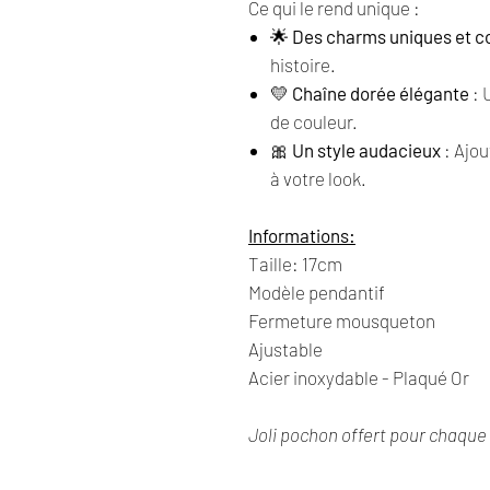
Ce qui le rend unique :
🌟
Des charms uniques et c
histoire.
💛
Chaîne dorée élégante
: 
de couleur.
🎀
Un style audacieux
: Ajou
à votre look.
Informations:
Taille: 17cm
Modèle pendantif
Fermeture mousqueton
Ajustable
Acier inoxydable - Plaqué Or
Joli pochon offert pour chaq