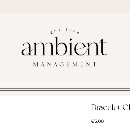
Bracelet C
Price
€5.00