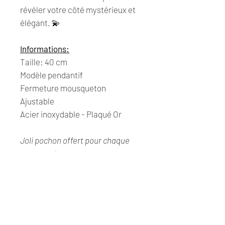
révéler votre côté mystérieux et
élégant. 💫
Informations:
Taille: 40 cm
Modèle pendantif
Fermeture mousqueton
Ajustable
Acier inoxydable - Plaqué Or
Joli pochon offert pour chaque
commande.
Composition
• Acier inoxydable
• Ne décolore pas