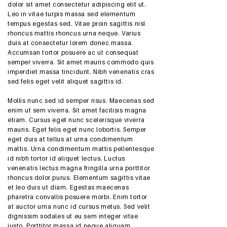
dolor sit amet consectetur adipiscing elit ut.
Leo in vitae turpis massa sed elementum
tempus egestas sed. Vitae proin sagittis nisl
rhoncus mattis rhoncus urna neque. Varius
duis at consectetur lorem donec massa.
Accumsan tortor posuere ac ut consequat
semper viverra. Sit amet mauris commodo quis
imperdiet massa tincidunt. Nibh venenatis cras
sed felis eget velit aliquet sagittis id.
Mollis nunc sed id semper risus. Maecenas sed
enim ut sem viverra. Sit amet facilisis magna
etiam. Cursus eget nunc scelerisque viverra
mauris. Eget felis eget nunc lobortis. Semper
eget duis at tellus at urna condimentum
mattis. Urna condimentum mattis pellentesque
id nibh tortor id aliquet lectus. Luctus
venenatis lectus magna fringilla urna porttitor
rhoncus dolor purus. Elementum sagittis vitae
et leo duis ut diam. Egestas maecenas
pharetra convallis posuere morbi. Enim tortor
at auctor urna nunc id cursus metus. Sed velit
dignissim sodales ut eu sem integer vitae
justo. Porttitor massa id neque aliquam