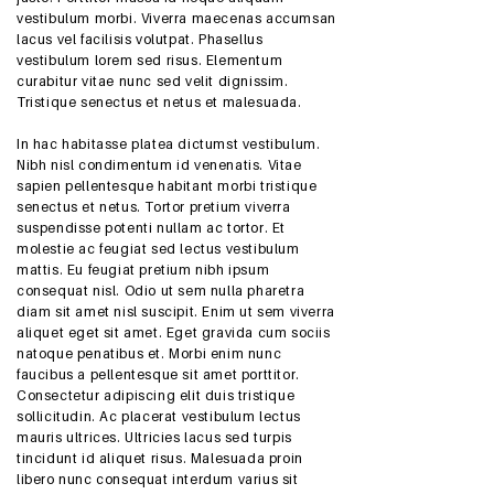
vestibulum morbi. Viverra maecenas accumsan
lacus vel facilisis volutpat. Phasellus
vestibulum lorem sed risus. Elementum
curabitur vitae nunc sed velit dignissim.
Tristique senectus et netus et malesuada.
In hac habitasse platea dictumst vestibulum.
Nibh nisl condimentum id venenatis. Vitae
sapien pellentesque habitant morbi tristique
senectus et netus. Tortor pretium viverra
suspendisse potenti nullam ac tortor. Et
molestie ac feugiat sed lectus vestibulum
mattis. Eu feugiat pretium nibh ipsum
consequat nisl. Odio ut sem nulla pharetra
diam sit amet nisl suscipit. Enim ut sem viverra
aliquet eget sit amet. Eget gravida cum sociis
natoque penatibus et. Morbi enim nunc
faucibus a pellentesque sit amet porttitor.
Consectetur adipiscing elit duis tristique
sollicitudin. Ac placerat vestibulum lectus
mauris ultrices. Ultricies lacus sed turpis
tincidunt id aliquet risus. Malesuada proin
libero nunc consequat interdum varius sit