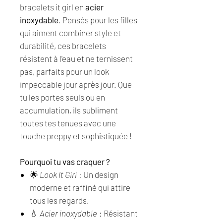
bracelets it girl en
acier
inoxydable
. Pensés pour les filles
qui aiment combiner style et
durabilité, ces bracelets
résistent à l'eau et ne ternissent
pas, parfaits pour un look
impeccable jour après jour. Que
tu les portes seuls ou en
accumulation, ils subliment
toutes tes tenues avec une
touche preppy et sophistiquée !
Pourquoi tu vas craquer ?
🌟
Look It Girl
: Un design
moderne et raffiné qui attire
tous les regards.
💧
Acier inoxydable
: Résistant