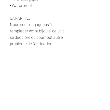
• Waterproof
GARANTIE
:
Nous nous engageons à
remplacer votre bijou si celui-ci
se décolore ou pour tout autre
problème de fabrication.
LIVRAISON & RETOUR
Livraison :
Pour les livraisons à domicile et
en point relais nous travaillons
actuellement avec B-post. Envie
de faire le déplacement? Vous
pouvez venir chercher votre colis
au point collecte de Visé