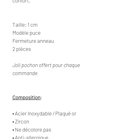
confort.
Taille: 1 cm
Modèle puce
Fermeture anneau
2 pièces
Joli pochon offert pour chaque
commande
Composition
:
• Acier Inoxydable / Plaqué or
• Zircon
• Ne décolore pas
• Anti-allergique