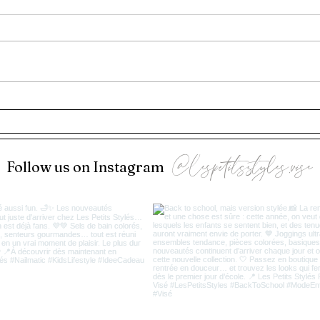
Comment Choisir les Bijoux
Adaptés à Votre Type de Peau
@lespetitsstyles.vise
Follow us on Instagram