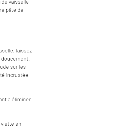
de vaisselle 
ne pâte de 
sselle, laissez 
er doucement.
ude sur les 
té incrustée, 
nt à éliminer 
viette en 