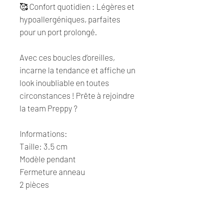
🥰 Confort quotidien : Légères et
hypoallergéniques, parfaites
pour un port prolongé.
Avec ces boucles d’oreilles,
incarne la tendance et affiche un
look inoubliable en toutes
circonstances ! Prête à rejoindre
la team Preppy ?
Informations:
Taille: 3.5 cm
Modèle pendant
Fermeture anneau
2 pièces
Joli pochon offert pour chaque