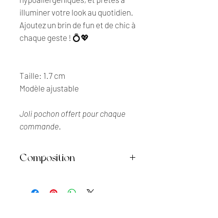
illuminer votre look au quotidien.
Ajoutez un brin de fun et de chic à
chaque geste ! 💍💖
Taille: 1.7 cm
Modèle ajustable
Joli pochon offert pour chaque
commande.
Composition
• Acier inoxydable
• Ne décolore pas
• Anti-allergique
• Waterproof