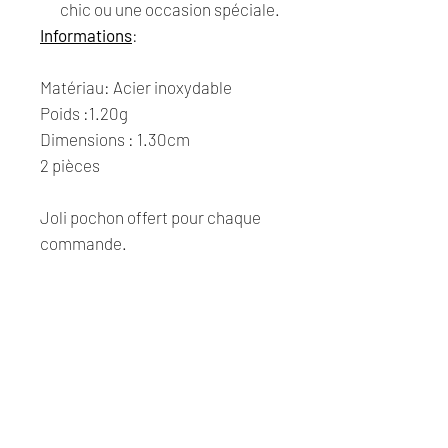
chic ou une occasion spéciale.
Informations
:
Matériau: Acier inoxydable
Poids :1.20g
Dimensions : 1.30cm
2 pièces
Joli pochon offert pour chaque
commande.
Composition
• Acier inoxydable
• Ne décolore pas
• Anti-allergique
• Waterproof